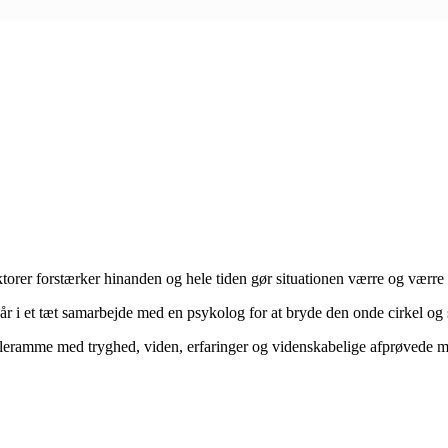
aktorer forstærker hinanden og hele tiden gør situationen værre og værre 
r i et tæt samarbejde med en psykolog for at bryde den onde cirkel og s
aleramme med tryghed, viden, erfaringer og videnskabelige afprøvede meto