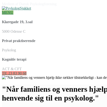
Medlem af Dansk Psykologforening
MENU
Klaregade 19, 3.sal
5000 Odense C
Privat praktiserende
Psykolog
Kognitiv terapi
ACT & CFT
Tlf. 23 83 90 68
"Når familiens og venners hjælp
henvende sig til en psykolog."